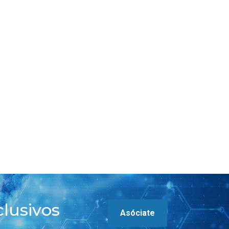
“A día de hoy, Españ
La AEGH participa en
está limitada para
la revisión del
cumplir con el objet
documento de
de integrar la medic
consenso sobre
genómica en la
cribado prenatal de
práctica asistencial”
anomalías
cromosómicas
Leer más
Leer más
clusivos
Asóciate