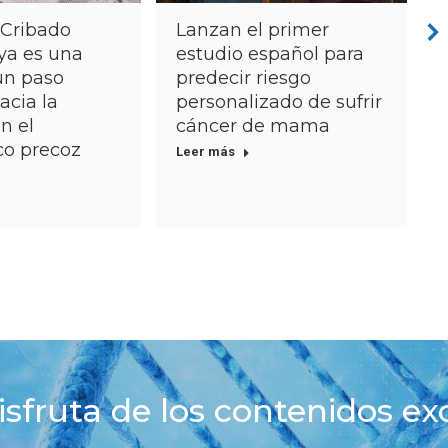
 Cribado
Lanzan el primer
ya es una
estudio español para
 un paso
predecir riesgo
acia la
personalizado de sufrir
n el
cáncer de mama
co precoz
Leer más
isfruta de los contenidos ex