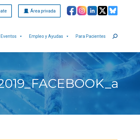
iate
Área privada
Eventos
Empleo y Ayudas
Para Pacientes
Buscar:
019_FACEBOOK_amari