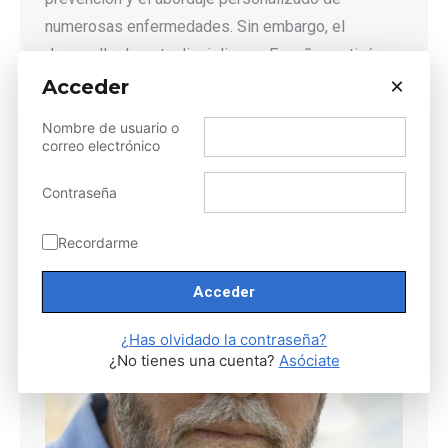
numerosas enfermedades. Sin embargo, el
desarrollo de esta disciplina en España continúa
×
condicionado por la falta de aprobación de los
Acceder
reales decretos de Genética Médica y Genética de
Nombre de usuario o
Laboratorio.
correo electrónico
Detalles
Contraseña
Recordarme
¿Has olvidado la contraseña?
¿No tienes una cuenta?
Asóciate