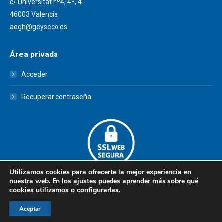
c/ Universitat nº4, 4º, 4
46003 Valencia
aegh@geyseco.es
Área privada
Acceder
Recuperar contraseña
Utilizamos cookies para ofrecerte la mejor experiencia en
nuestra web. En los
ajustes
puedes aprender más sobre qué
cookies utilizamos o configurarlas.
© AEGH - Todos los derechos reservados
Aceptar
Aviso legal
|
Política de privacidad
|
Politica de cookies