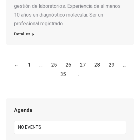
gestión de laboratorios. Experiencia de al menos
10 años en diagnóstico molecular. Ser un
profesional registrado…
Detalles
←
1
…
25
26
27
28
29
…
35
→
Agenda
NO EVENTS