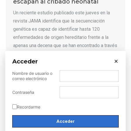
escapan al cribado neonatal
Un reciente estudio publicado este jueves en la
revista JAMA identifica que la secuenciación
genética es capaz de identificar hasta 120
enfermedades de origen hereditario frente a la
apenas una decena que se han encontrado a través
de la tradicional prueba del talón. En el reportaje de
×
Acceder
El País Belén Pérez, vicepresidenta de la AEGH,…
Detalles
Nombre de usuario o
correo electrónico
Contraseña
Bolsa de viaje XVI Jornada de
Recordarme
Actualización en Genética
Humana
Estimado/a socio/a, Con motivo de la próxima