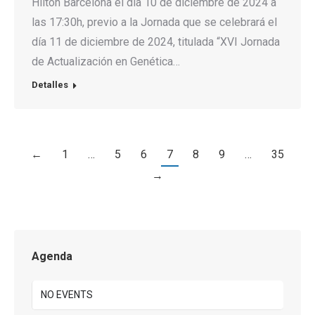
Hilton Barcelona el día 10 de diciembre de 2024 a
las 17:30h, previo a la Jornada que se celebrará el
día 11 de diciembre de 2024, titulada “XVI Jornada
de Actualización en Genética…
Detalles
←
1
…
5
6
7
8
9
…
35
→
Agenda
NO EVENTS