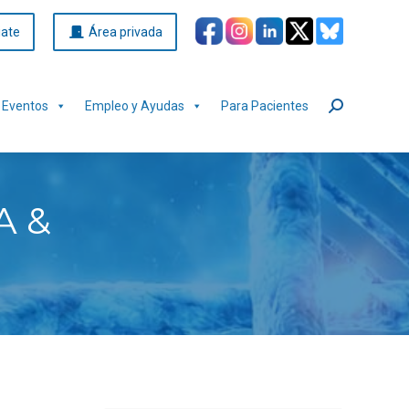
iate
Área privada
Eventos
Empleo y Ayudas
Para Pacientes
Buscar:
A &