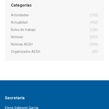
Categorías
Actividades
(102)
Actualidad
(542)
Bolsa de trabajo
(126)
Noticias
(597)
Noticias AEGH
(244)
Organizados AEGH
(25)
Secretaría
Elena Vallespín García