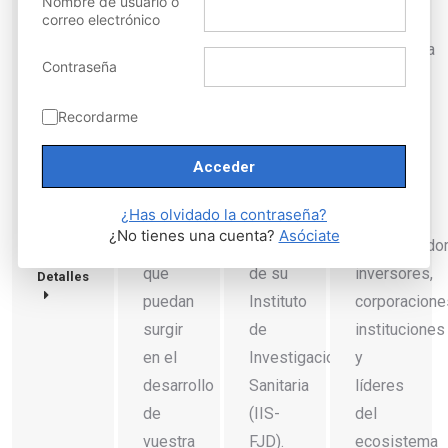
Nombre de usuario o
nuestra
correo electrónico
de
e
disposición
presidenta,
Genética
inteligencia
para
Contraseña
Belén
Médica
artificial
atender
Pérez,
de la
que ha
aquellas
Recordarme
en el
Fundación
reunido
dudas,
medio
Jiménez
en
preguntas
profesional
Díaz y
Madrid
o
¿Has olvidado la contraseña?
IM
directora
a
conflictos
¿No tienes una cuenta?
Asóciate
Médico.
científica
emprendedor
éticos
de su
inversores,
que
Detalles
Instituto
corporacione
puedan
de
instituciones
surgir
Investigación
y
en el
Sanitaria
líderes
desarrollo
(IIS-
del
de
FJD).
ecosistema
vuestra