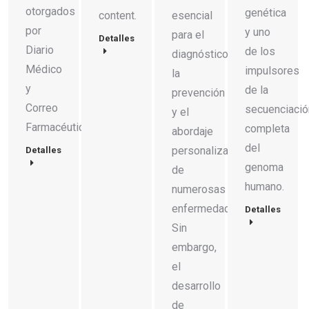
otorgados
genética
content.
esencial
por
y uno
para el
Detalles
Diario
de los
diagnóstico,
Médico
impulsores
la
y
de la
prevención
Correo
secuenciació
y el
Farmacéutico.
completa
abordaje
del
personalizado
Detalles
genoma
de
humano.
numerosas
enfermedades.
Detalles
Sin
embargo,
el
desarrollo
de