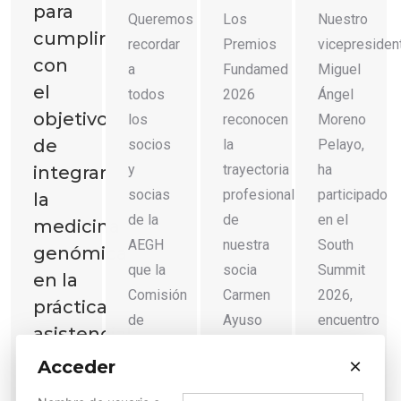
para
Los
Nuestro
Queremos
cumplir
Premios
vicepresiden
recordar
con
Fundamed
Miguel
a
el
2026
Ángel
todos
objetivo
reconocen
Moreno
los
de
la
Pelayo,
socios
trayectoria
ha
y
integrar
profesional
participado
socias
la
de
en el
de la
medicina
nuestra
South
AEGH
genómica
socia
Summit
que la
en la
Carmen
2026,
Comisión
práctica
Ayuso
encuentro
de
asistencial”
García,
global
Ética
×
Acceder
Entrevista
jefa del
de
está a
a
Departamento
innovación
vuestra