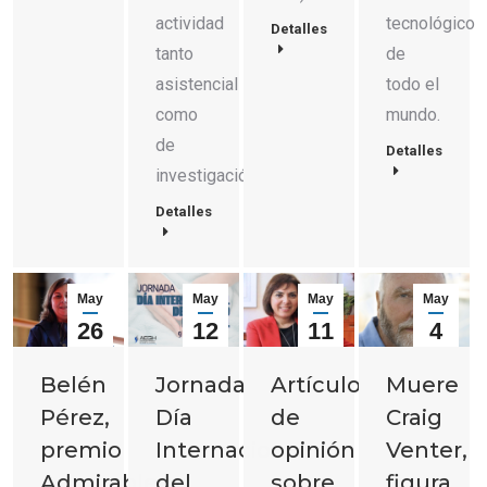
tecnológico
actividad
Detalles
de
tanto
todo el
asistencial
mundo.
como
de
Detalles
investigación.
Detalles
May
May
May
May
26
12
11
4
2026
2026
2026
2026
Belén
Jornada
Artículo
Muere
Pérez,
Día
de
Craig
premio
Internacional
opinión
Venter,
Admirables
del
sobre
figura