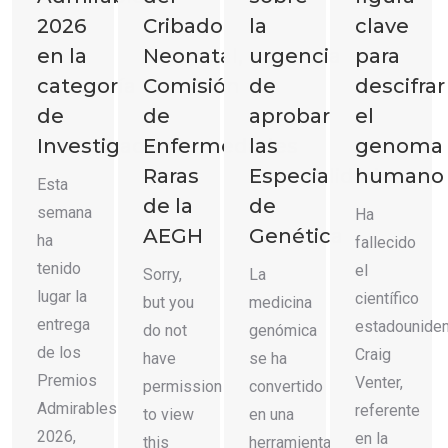
2026
Cribado
la
clave
en la
Neonatal,
urgencia
para
categoría
Comisión
de
descifrar
de
de
aprobar
el
Investigación
Enfermedades
las
genoma
Raras
Especialidades
humano
Esta
de la
de
semana
Ha
AEGH
Genética
ha
fallecido
tenido
el
Sorry,
La
lugar la
científico
but you
medicina
entrega
estadounide
do not
genómica
de los
Craig
have
se ha
Premios
Venter,
permission
convertido
Admirables
referente
to view
en una
2026,
en la
this
herramienta