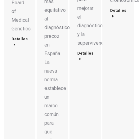
cromosómica
más
Board
mejorar
equitativo
Detalles
of
el
al
Medical
diagnóstico
diagnóstico
Genetics.
y la
precoz
Detalles
supervivencia.
en
España.
Detalles
La
nueva
norma
establece
un
marco
común
para
que