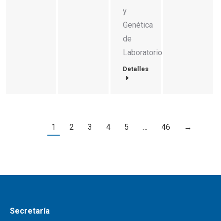
y
Genética
de
Laboratorio.
Detalles
1
2
3
4
5
…
46
→
Secretaría