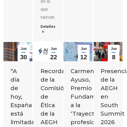
en la
que
nazcan.
Detalles
Jun
Jun
Jun
Jun
30
22
12
8
2026
2026
2026
2026
“A
Carmen
Presenci
Recordatorio
día
Ayuso,
de la
de la
de
Premio
AEGH
Comisión
hoy,
Fundamed
en
de
España
a la
South
Ética
está
‘Trayectoria
Summit
de la
limitada
profesional’
2026
AEGH