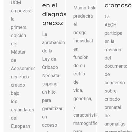
UCM
en el
cromosó
MamoRisk
empezará
diagnóstico
predecirá
La
la
precoz
el
AEGH
primera
riesgo
participa
La
edición
individual
en la
aprobación
del
en
revisión
de la
Máster
función
del
Ley de
de
de su
documento
Cribado
Asesoramiento
estilo
de
Neonatal
genético
de
consenso
supone
creado
vida,
sobre
un hito
bajo
genética,
cribado
para
los
y
prenatal
garantizar
estándares
características
de
un
del
mamográficas
anomalías
acceso
European
para