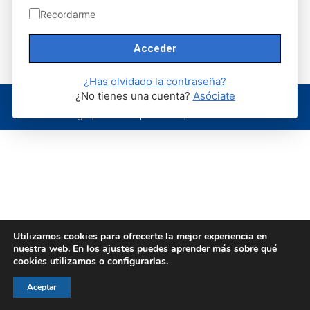
Recordarme
¿Has olvidado la contraseña?
¿No tienes una cuenta?
Asóciate
© AEGH - Todos los derechos reservados
Aviso legal
|
Política de privacidad
|
Politica de cookies
Utilizamos cookies para ofrecerte la mejor experiencia en
nuestra web. En los
ajustes
puedes aprender más sobre qué
cookies utilizamos o configurarlas.
Aceptar