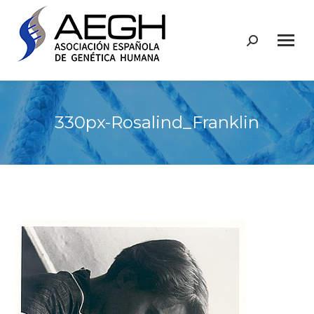
Buscar:
330px-Rosalind_Franklin