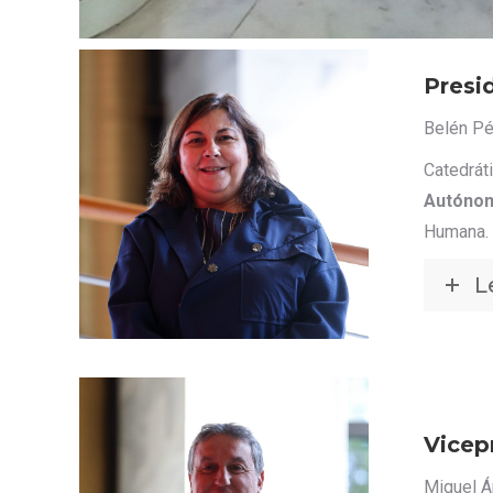
Presi
Belén Pé
Catedrát
Autónom
Humana.
L
Vicep
Miguel Á