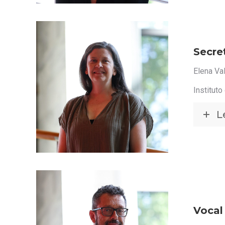
Secret
Elena Va
Institut
L
Vocal