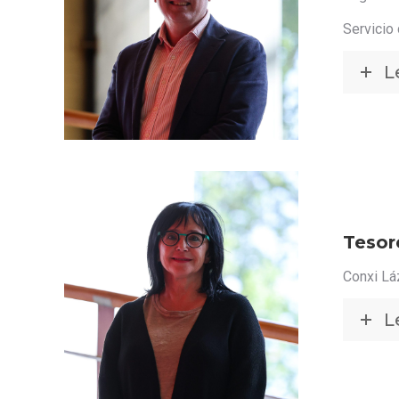
Servicio
L
Tesore
Conxi Lá
L