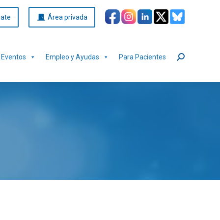
iate
Área privada
Eventos
Empleo y Ayudas
Para Pacientes
Buscar: