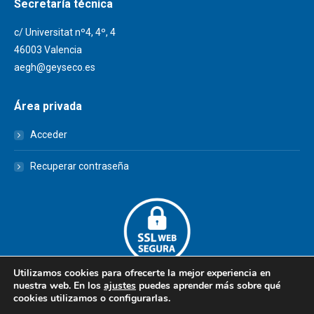
Secretaría técnica
c/ Universitat nº4, 4º, 4
46003 Valencia
aegh@geyseco.es
Área privada
Acceder
Recuperar contraseña
Utilizamos cookies para ofrecerte la mejor experiencia en
nuestra web. En los
ajustes
puedes aprender más sobre qué
cookies utilizamos o configurarlas.