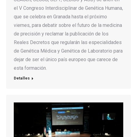
el V Congreso Interdisciplinar de Genética Humana,
que se celebra en Granada hasta el próximo
viernes, para debatir sobre el futuro de la medicina
de precisión y reclamar la publicación de los
Reales Decretos que regularán las especialidades
de Genética Médica y Genética de Laboratorio para
dejar de ser el único país europeo que carece de
esta formación.
Detalles