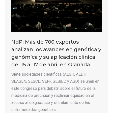
NdP: Más de 700 expertos
analizan los avances en genética y
genómica y su aplicación clínica
del 15 al 17 de abril en Granada
Siete sociedades científicas (AEGH, AEDP,
SEAGEN, SEGCD, SEFF, SEBiBC y ASD) se unen en
este congreso para debatir sobre el futuro de la
medicina de precisión y reclamar equidad en el
acceso al diagnóstico y el tratamiento de las
enfermedades genéticas.