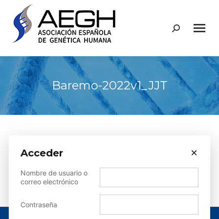
Buscar:
Baremo-2022v1_JJT
×
Acceder
Sorry, but you do not have permission to view this content.
Nombre de usuario o
correo electrónico
Contraseña
© AEGH - Todos los derechos reservados