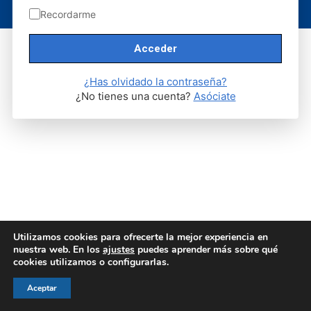
Recordarme
Aviso legal
|
Política de privacidad
|
Politica de cookies
¿Has olvidado la contraseña?
¿No tienes una cuenta?
Asóciate
Utilizamos cookies para ofrecerte la mejor experiencia en
nuestra web. En los
ajustes
puedes aprender más sobre qué
cookies utilizamos o configurarlas.
Aceptar