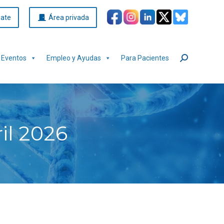
iate
Área privada
Eventos
Empleo y Ayudas
Para Pacientes
Buscar:
ril 2026