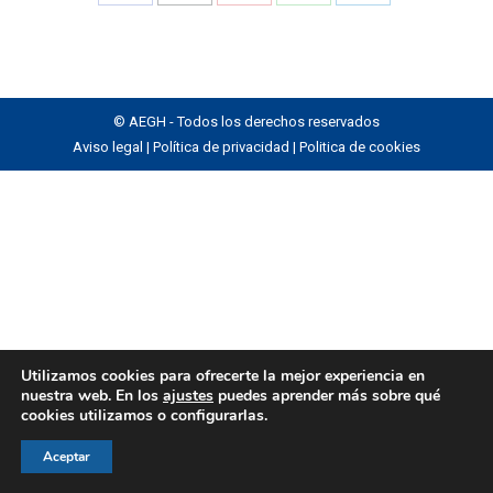
Share
Share
Share
Share
Share
on
on
on
on
on
Facebook
X
Pinterest
WhatsApp
LinkedIn
© AEGH - Todos los derechos reservados
Aviso legal
|
Política de privacidad
|
Politica de cookies
Utilizamos cookies para ofrecerte la mejor experiencia en
nuestra web. En los
ajustes
puedes aprender más sobre qué
cookies utilizamos o configurarlas.
Aceptar