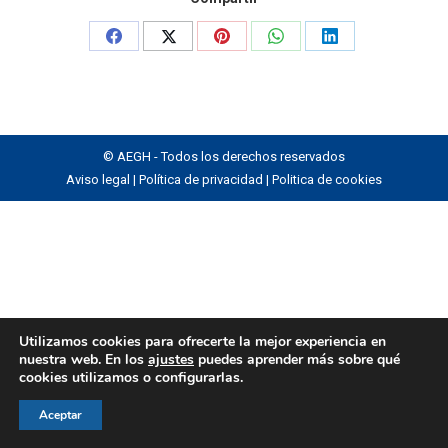
Share
Share
Share
Share
Share
on
on
on
on
on
Facebook
X
Pinterest
WhatsApp
LinkedIn
© AEGH - Todos los derechos reservados
Aviso legal
|
Política de privacidad
|
Politica de cookies
Utilizamos cookies para ofrecerte la mejor experiencia en
nuestra web. En los
ajustes
puedes aprender más sobre qué
cookies utilizamos o configurarlas.
Aceptar