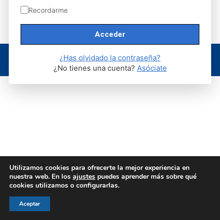
Share
Share
Share
Share
Share
Recordarme
on
on
on
on
on
Facebook
X
Pinterest
WhatsApp
LinkedIn
© AEGH - Todos los derechos reservados
¿Has olvidado la contraseña?
Aviso legal
|
Política de privacidad
|
Politica de cookies
¿No tienes una cuenta?
Asóciate
Utilizamos cookies para ofrecerte la mejor experiencia en
nuestra web. En los
ajustes
puedes aprender más sobre qué
cookies utilizamos o configurarlas.
Aceptar