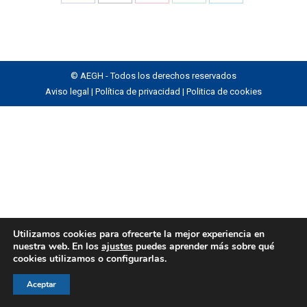
Share
Share
Share
Share
Share
on
on
on
on
on
Facebook
X
Pinterest
WhatsApp
LinkedIn
© AEGH - Todos los derechos reservados
Aviso legal
|
Política de privacidad
|
Politica de cookies
Utilizamos cookies para ofrecerte la mejor experiencia en
nuestra web. En los
ajustes
puedes aprender más sobre qué
cookies utilizamos o configurarlas.
Aceptar