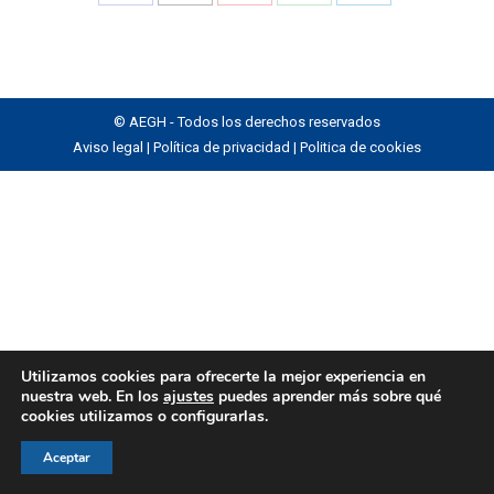
Share
Share
Share
Share
Share
on
on
on
on
on
Facebook
X
Pinterest
WhatsApp
LinkedIn
© AEGH - Todos los derechos reservados
Aviso legal
|
Política de privacidad
|
Politica de cookies
Utilizamos cookies para ofrecerte la mejor experiencia en
nuestra web. En los
ajustes
puedes aprender más sobre qué
cookies utilizamos o configurarlas.
Aceptar