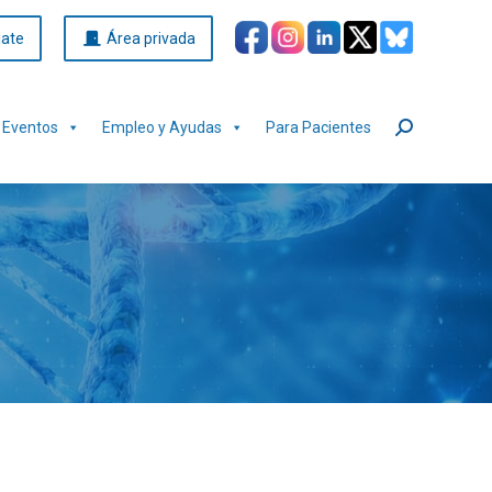
iate
Área privada
Eventos
Empleo y Ayudas
Para Pacientes
Buscar: