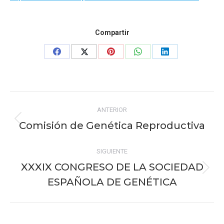
Compartir
Share
Share
Share
Share
Share
on
on
on
on
on
Facebook
X
Pinterest
WhatsApp
LinkedIn
Navegación
ANTERIOR
entre
Comisión de Genética Reproductiva
Publicación
publicaciones
anterior:
SIGUIENTE
XXXIX CONGRESO DE LA SOCIEDAD
Publicación
ESPAÑOLA DE GENÉTICA
siguiente: