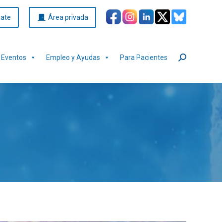
iate
Área privada
Eventos
Empleo y Ayudas
Para Pacientes
Buscar: