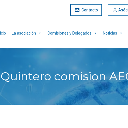
Contacto
Asóc
icio
La asociación
Comisiones y Delegados
Noticias
lo Quintero comision A