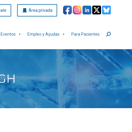
iate
Área privada
Eventos
Empleo y Ayudas
Para Pacientes
Buscar:
EGH