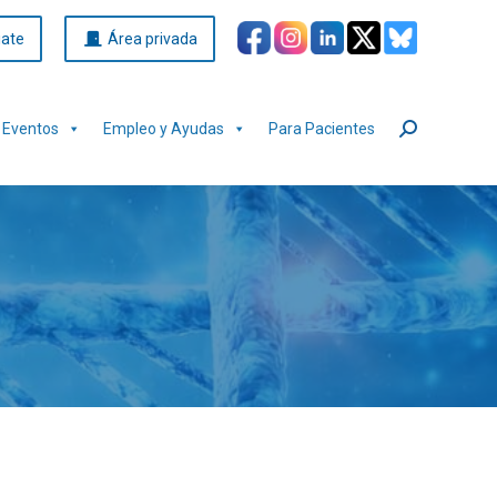
iate
Área privada
Eventos
Empleo y Ayudas
Para Pacientes
Buscar: