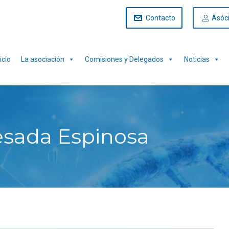
Contacto
Asóc
icio
La asociación
Comisiones y Delegados
Noticias
esada Espinosa