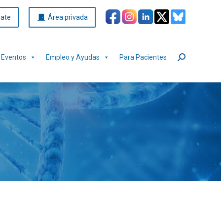
iate
Área privada
Eventos
Empleo y Ayudas
Para Pacientes
Buscar: