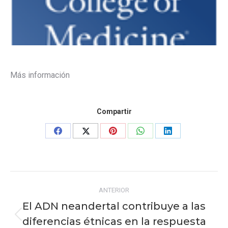
Más información
Compartir
Share
Share
Share
Share
Share
on
on
on
on
on
Facebook
X
Pinterest
WhatsApp
LinkedIn
Navegación
ANTERIOR
entre
El ADN neandertal contribuye a las
publicaciones
diferencias étnicas en la respuesta
Publicación