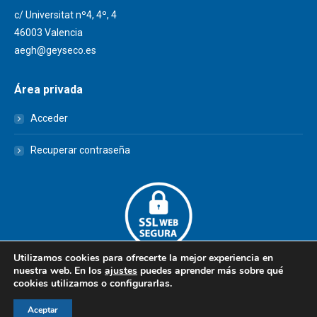
c/ Universitat nº4, 4º, 4
46003 Valencia
aegh@geyseco.es
Área privada
Acceder
Recuperar contraseña
Utilizamos cookies para ofrecerte la mejor experiencia en
nuestra web. En los
ajustes
puedes aprender más sobre qué
cookies utilizamos o configurarlas.
© AEGH - Todos los derechos reservados
Aceptar