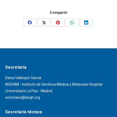
Compartir
Share
Share
Share
Share
Share
on
on
on
on
on
Facebook
X
Pinterest
WhatsApp
LinkedIn
Secretaría
Elena Vallespín García
INGEMM - Instituto de Genética Médica y Molecular Hospital
Universitario La Paz - Madrid
secretaria@aegh.org
Secretaría técnica