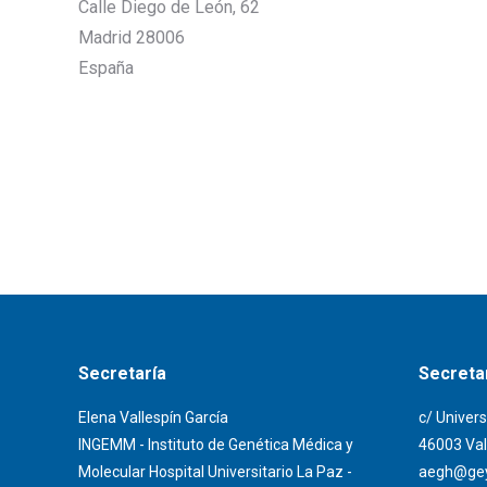
Calle Diego de León, 62
Madrid
28006
España
Secretaría
Secretar
Elena Vallespín García
c/ Univers
INGEMM - Instituto de Genética Médica y
46003 Val
Molecular Hospital Universitario La Paz -
aegh@gey