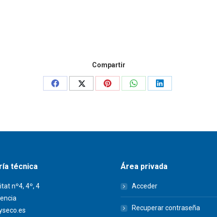
Compartir
Share
Share
Share
Share
Share
on
on
on
on
on
Facebook
X
Pinterest
WhatsApp
LinkedIn
ía técnica
Área privada
itat nº4, 4º, 4
Acceder
encia
Recuperar contraseña
seco.es