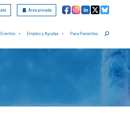
iate
Área privada
Eventos
Empleo y Ayudas
Para Pacientes
Buscar: