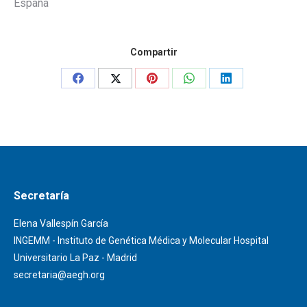
España
Compartir
Share
Share
Share
Share
Share
on
on
on
on
on
Facebook
X
Pinterest
WhatsApp
LinkedIn
Secretaría
Elena Vallespín García
INGEMM - Instituto de Genética Médica y Molecular Hospital
Universitario La Paz - Madrid
secretaria@aegh.org