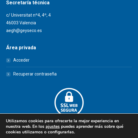
Secretaría técnica
c/ Universitat nº4, 4º, 4
46003 Valencia
aegh@geyseco.es
Área privada
Acceder
Recuperar contraseña
Utilizamos cookies para ofrecerte la mejor experiencia en
nuestra web. En los
ajustes
puedes aprender más sobre qué
cookies utilizamos o configurarlas.