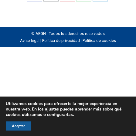
Share
Share
Share
Share
Share
on
on
on
on
on
Facebook
X
Pinterest
WhatsApp
LinkedIn
© AEGH - Todos los derechos reservados
Aviso legal
|
Política de privacidad
|
Politica de cookies
Utilizamos cookies para ofrecerte la mejor experiencia en
nuestra web. En los
ajustes
puedes aprender más sobre qué
cookies utilizamos o configurarlas.
Aceptar