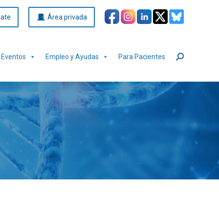
iate
Área privada
Eventos
Empleo y Ayudas
Para Pacientes
Buscar: