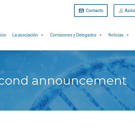
Contacto
Asóc
icio
La asociación
Comisiones y Delegados
Noticias
 second announcement