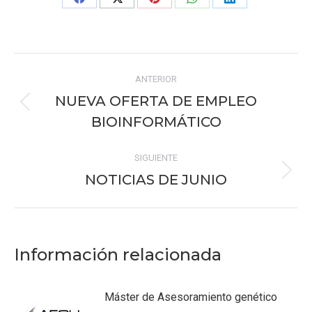
Share
Share
Share
Share
Share
on
on
on
on
on
Facebook
X
Pinterest
WhatsApp
LinkedIn
Navegación
ANTERIOR
entre
NUEVA OFERTA DE EMPLEO
Publicación
publicaciones
BIOINFORMÁTICO
anterior:
SIGUIENTE
NOTICIAS DE JUNIO
Publicación
siguiente:
Información relacionada
Máster de Asesoramiento genético