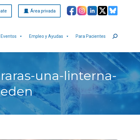
iate
Área privada
Eventos
Empleo y Ayudas
Para Pacientes
Buscar:
aras-una-linterna-
ceden