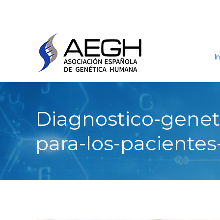
In
Diagnostico-genet
para-los-paciente