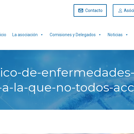
Contacto
Asóc
icio
La asociación
Comisiones y Delegados
Noticias
ico-de-enfermedades-r
s-a-la-que-no-todos-ac