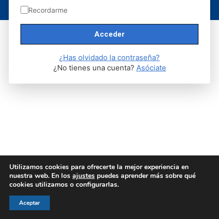
Recordarme
Aviso legal
|
Política de privacidad
|
Politica de cookies
¿Has olvidado la contraseña?
¿No tienes una cuenta?
Asóciate
Utilizamos cookies para ofrecerte la mejor experiencia en
nuestra web. En los
ajustes
puedes aprender más sobre qué
cookies utilizamos o configurarlas.
Aceptar