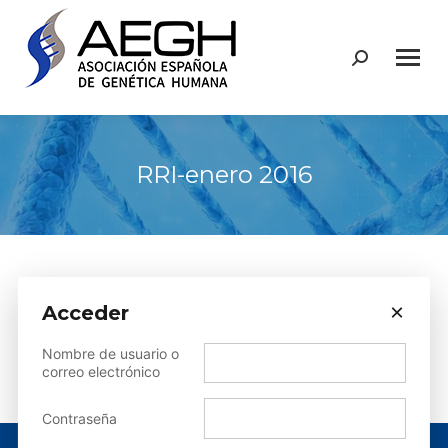
Buscar:
RRI-enero 2016
×
Acceder
Sorry, but you do not have permission to view this content.
Nombre de usuario o
correo electrónico
Contraseña
© AEGH - Todos los derechos reservados