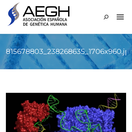
Buscar:
815678803_238268635_1706x960.jp