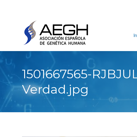
In
1501667565-RJBJ
Verdad.jpg