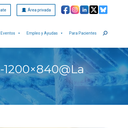
iate
Área privada
Eventos
Empleo y Ayudas
Para Pacientes
Buscar:
J-1200×840@La