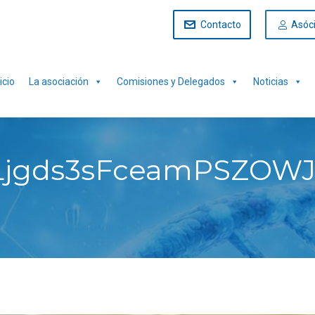
Contacto
Asóc
icio
La asociación
Comisiones y Delegados
Noticias
ULjgds3sFceamPSZOW