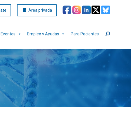
iate
Área privada
Eventos
Empleo y Ayudas
Para Pacientes
Buscar: