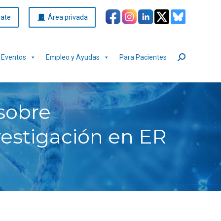
iate
Área privada
Eventos
Empleo y Ayudas
Para Pacientes
Buscar:
 sobre
vestigación en ER