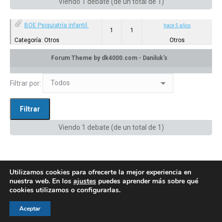
Viendo 1 debate (de un total de 1)
BOE Psiquiatría infantil.
hace 5 años
1
1
Categoría: Otros
Otros
en:
Privado: Canal de difusión
Filtrar por:
Viendo 1 debate (de un total de 1)
Utilizamos cookies para ofrecerte la mejor experiencia en
nuestra web. En los
ajustes
puedes aprender más sobre qué
cookies utilizamos o configurarlas.
© AEGH - Todos los derechos reservados
Aceptar
Aviso legal
|
Política de privacidad
|
Politica de cookies