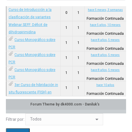
Curso de Introducción a la
hace 5 meses, 3 semanas
0
1
clasificación de variantes
Formación Continuada
genéticias germinales
Webinar SEFF: Déficit de
hace 5 años, 10 meses
1
1
dihidropirimidina
Categoría: Formación Continuada
Formación Continuada
deshidrogenasa (DPD)
Curso Monográfico sobre
hace 8 años, 5 meses
en:
Privado: Canal de difusión
1
1
PCR
Categoría: Formación Continuada
Formación Continuada
Curso Monográfico sobre
hace 8 años, 5 meses
en:
Privado: Canal de difusión
Categoría: Formación Continuada
1
1
PCR
en:
Privado: Canal de difusión
Formación Continuada
Curso Monográfico sobre
hace 8 años, 5 meses
Categoría: Formación Continuada
1
1
PCR
en:
Privado: Canal de difusión
Formación Continuada
3er Curso de hibridación in
hace 10 años
Categoría: Formación Continuada
1
1
situ fluorescente (FISH) en
en:
Privado: Canal de difusión
Formación Continuada
muestras parafinadas
Categoría: Formación Continuada
en:
Privado: Canal de difusión
Filtrar por: