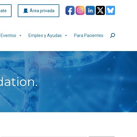
iate
Área privada
Eventos
Empleo y Ayudas
Para Pacientes
Buscar:
dation.