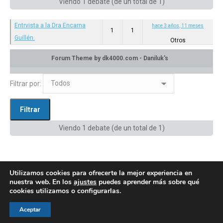
Viendo 1 debate (de un total de 1)
Entrvista a la Dra Encarna
hace 3 años, 11 meses
1
1
Guillén.
Otros
Categoría: Otros
en:
Privado: Canal de difusión
Filtrar por:
Viendo 1 debate (de un total de 1)
Utilizamos cookies para ofrecerte la mejor experiencia en
nuestra web. En los
ajustes
puedes aprender más sobre qué
cookies utilizamos o configurarlas.
© AEGH - Todos los derechos reservados
Aceptar
Aviso legal
|
Política de privacidad
|
Politica de cookies