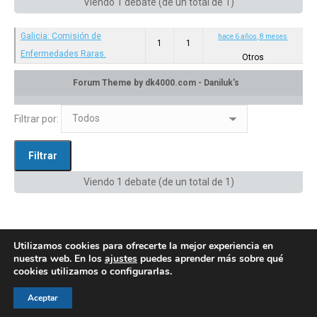
Viendo 1 debate (de un total de 1)
Galicia: Comisión de
hace 6 años, 8 meses
1
1
Enfermedades Raras.
Otros
Categoría: Otros
en:
Privado: Canal de difusión
Filtrar por:
Viendo 1 debate (de un total de 1)
Utilizamos cookies para ofrecerte la mejor experiencia en
nuestra web. En los
ajustes
puedes aprender más sobre qué
cookies utilizamos o configurarlas.
© AEGH - Todos los derechos reservados
Aceptar
Aviso legal
|
Política de privacidad
|
Politica de cookies