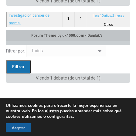
Viendo 1 debate (de un total de 1)
Investigación cáncer de
hace 10 años, 2 meses
1
1
mama.
Otros
Categoría: Otros
en:
Privado: Canal de difusión
Filtrar por:
Viendo 1 debate (de un total de 1)
Utilizamos cookies para ofrecerte la mejor experiencia en
nuestra web. En los
ajustes
puedes aprender más sobre qué
cookies utilizamos o configurarlas.
© AEGH - Todos los derechos reservados
Aceptar
Aviso legal
|
Política de privacidad
|
Politica de cookies