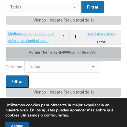
Viendo 1 debate (de un total de 1)
Médicos censuran el retraso
hace 9 años, 3 meses
1
1
del plan de Sanidad sobre
Otros
enfermedades raras.-
Categoría: Otros
en:
Privado: Canal de difusión
Filtrar por:
Viendo 1 debate (de un total de 1)
Utilizamos cookies para ofrecerte la mejor experiencia en
nuestra web. En los
ajustes
puedes aprender más sobre qué
cookies utilizamos o configurarlas.
Aceptar