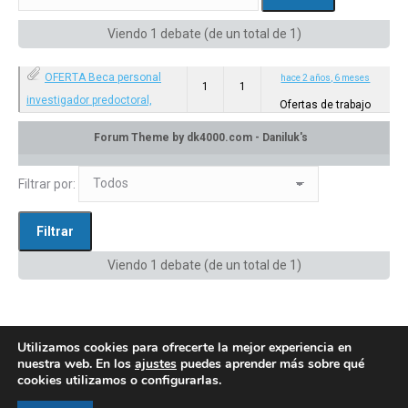
Viendo 1 debate (de un total de 1)
OFERTA Beca personal
hace 2 años, 6 meses
1
1
investigador predoctoral,
Ofertas de trabajo
Comunidad de Madrid
Categoría: Ofertas de trabajo
en:
Privado: Canal de difusión
Filtrar por:
Viendo 1 debate (de un total de 1)
Utilizamos cookies para ofrecerte la mejor experiencia en
nuestra web. En los
ajustes
puedes aprender más sobre qué
cookies utilizamos o configurarlas.
© AEGH - Todos los derechos reservados