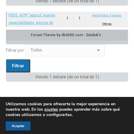
Viendo 1 debate (de un total de 1)
PSOE: el PP "aparca" nuevas
hace 8 años, 5 meses
1
1
especialidades, precios de
Otros
fármacos, gestión clínica
Categoría: Otros
en:
Privado: Canal de difusión
Filtrar por:
Viendo 1 debate (de un total de 1)
Utilizamos cookies para ofrecerte la mejor experiencia en
nuestra web. En los
ajustes
puedes aprender más sobre qué
cookies utilizamos o configurarlas.
© AEGH - Todos los derechos reservados
Aceptar
Aviso legal
|
Política de privacidad
|
Politica de cookies