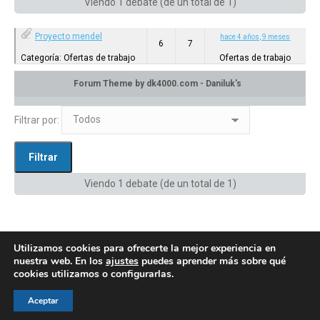
Viendo 1 debate (de un total de 1)
Proyecto mendel
hace 4 años, 9 meses
6
7
Categoría: Ofertas de trabajo
Ofertas de trabajo
en:
Privado: Canal de difusión
Filtrar por:
Viendo 1 debate (de un total de 1)
Utilizamos cookies para ofrecerte la mejor experiencia en
nuestra web. En los
ajustes
puedes aprender más sobre qué
cookies utilizamos o configurarlas.
© AEGH - Todos los derechos reservados
Aceptar
Aviso legal
|
Política de privacidad
|
Politica de cookies